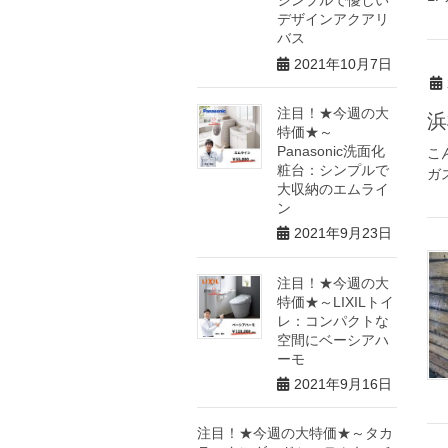
シンプルで優しい
デザインアクアリ
バス
2021年10月7日
注目！★今週の大
浜
特価★～
Panasonic洗面化
こ
粧台：シンプルで
ガス
大収納のエムライ
ン
2021年9月23日
注目！★今週の大
特価★～LIXILトイ
レ：コンパクトな
空間にベーシアハ
ーモ
2021年9月16日
注目！★今週の大特価★～タカ